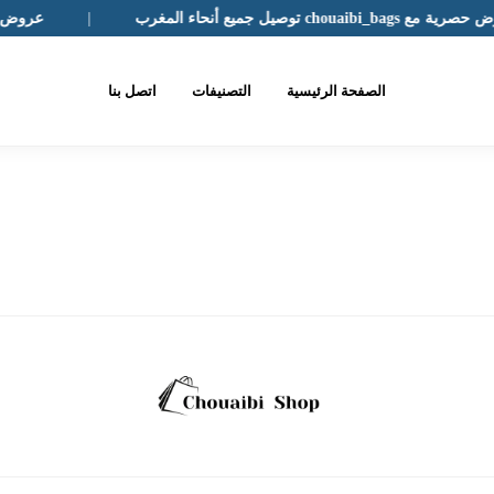
رية مع chouaibi_bags توصيل جميع أنحاء المغرب
|
عروض حصرية مع s
الصفحة الرئيسية
التصنيفات
اتصل بنا