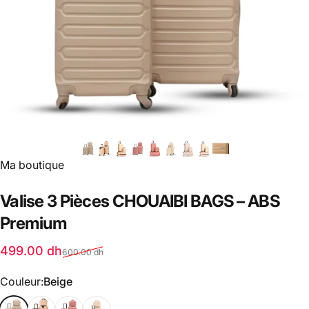
Distributeur:
Ma boutique
Valise
3
Pièces
CHOUAIBI
BAGS
–
ABS
Premium
Prix promotionnel
Prix habituel
499.00 dh
600.00 dh
Couleur
Couleur:
Beige
Beige
Beige Marron
Rose
beige rose