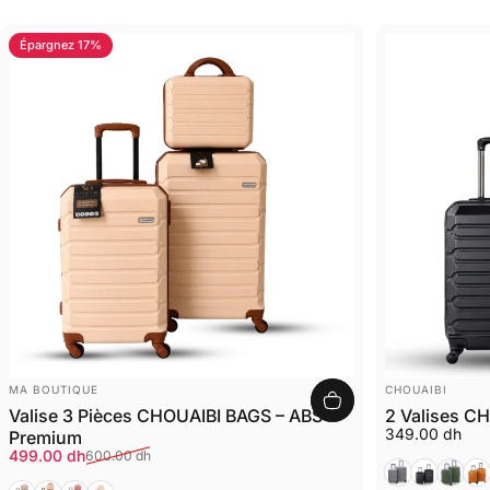
Épargnez 17%
DISTRIBUTEUR:
DISTRIBUTEUR:
MA BOUTIQUE
CHOUAIBI
Valise 3 Pièces CHOUAIBI BAGS – ABS
2 Valises C
349.00 dh
Premium
Prix promotionnel
Prix habituel
499.00 dh
600.00 dh
Gris
Noir
Vert
Or
Beige
Beige Marron
Rose
beige rose