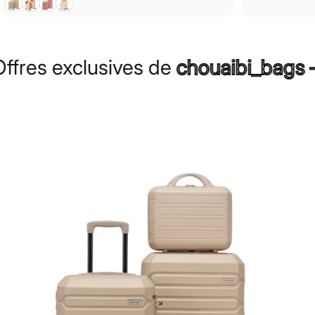
res exclusives de
chouaibi_bags –
li